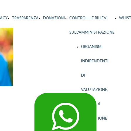
VACY
TRASPARENZA
DONAZIONI
CONTROLLI E RILIEVI
WHIS
SULL'AMMINISTRAZIONE
ORGANISMI
INDIPENDENTI
DI
VALUTAZIONE,
NUCLEI DI
VALUTAZIONE